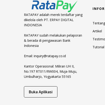
INFOR
RATAPAY adalah merek terdaftar yang
dikelola oleh PT. ERPAY DIGITAL
Tentan
INDONESIA
Artikel
RATAPAY sudah melakukan pelaporan
Testimo
& berada di pengawasan Bank
Indonesia
Tutorial
Email:
inquiry@ratapay.co.id
Kantor Operasional: Miliran UH II,
No.197 RT011/RW004, Muja-Muju,
Umbulharjo, Yogyakarta 55165
Buka Aplikasi